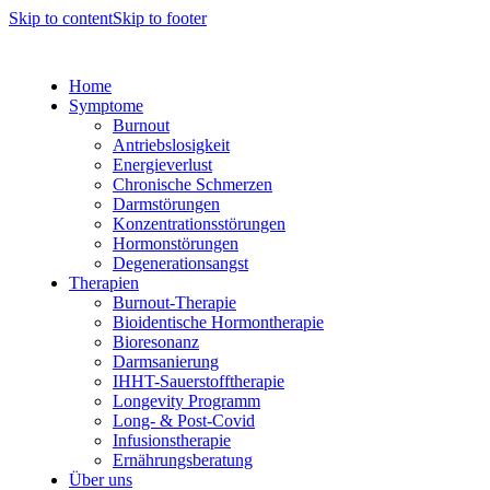
Skip to content
Skip to footer
Home
Symptome
Burnout
Antriebslosigkeit
Energieverlust
Chronische Schmerzen
Darmstörungen
Konzentrationsstörungen
Hormonstörungen
Degenerationsangst
Therapien
Burnout-Therapie
Bioidentische Hormontherapie
Bioresonanz
Darmsanierung
IHHT-Sauerstofftherapie
Longevity Programm
Long- & Post-Covid
Infusionstherapie
Ernährungsberatung
Über uns