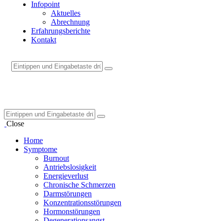
Infopoint
Aktuelles
Abrechnung
Erfahrungsberichte
Kontakt
Close
Home
Symptome
Burnout
Antriebslosigkeit
Energieverlust
Chronische Schmerzen
Darmstörungen
Konzentrationsstörungen
Hormonstörungen
Degenerationsangst