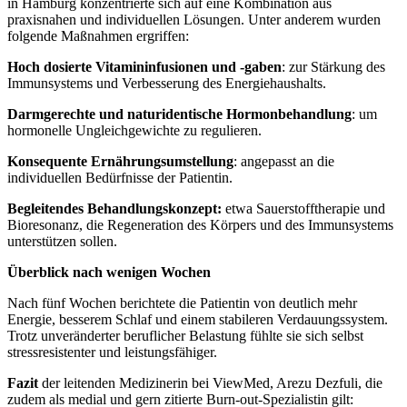
in Hamburg konzentrierte sich auf eine Kombination aus
praxisnahen und individuellen Lösungen. Unter anderem wurden
folgende Maßnahmen ergriffen:
Hoch dosierte Vitamininfusionen und -gaben
: zur Stärkung des
Immunsystems und Verbesserung des Energiehaushalts.
Darmgerechte und naturidentische Hormonbehandlung
: um
hormonelle Ungleichgewichte zu regulieren.
Konsequente Ernährungsumstellung
: angepasst an die
individuellen Bedürfnisse der Patientin.
Begleitendes Behandlungskonzept:
etwa Sauerstofftherapie und
Bioresonanz, die Regeneration des Körpers und des Immunsystems
unterstützen sollen.
Überblick nach wenigen Wochen
Nach fünf Wochen berichtete die Patientin von deutlich mehr
Energie, besserem Schlaf und einem stabileren Verdauungssystem.
Trotz unveränderter beruflicher Belastung fühlte sie sich selbst
stressresistenter und leistungsfähiger.
Fazit
der leitenden Medizinerin bei ViewMed, Arezu Dezfuli, die
zudem als medial und gern zitierte Burn-out-Spezialistin gilt: