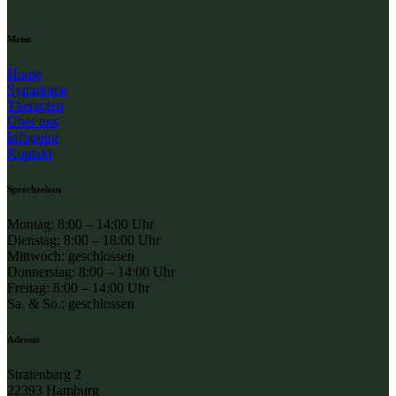
Menu
Home
Symptome
Therapien
Über uns
Infopoint
Kontakt
Sprechzeiten
Montag: 8:00 – 14:00 Uhr
Dienstag: 8:00 – 18:00 Uhr
Mittwoch: geschlossen
Donnerstag: 8:00 – 14:00 Uhr
Freitag: 8:00 – 14:00 Uhr
Sa. & So.: geschlossen
Adresse
Stratenbarg 2
22393 Hamburg