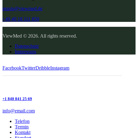
praxis@viewmed.de
+49 40 18 111 850
ViewMed © 2026. All rights reserved.
Datenschutz
Impressum
Facebook
Twitter
Dribble
Instagram
+1 840 841 25 69
info@email.com
Telefon
Termin
Kontakt
Standort