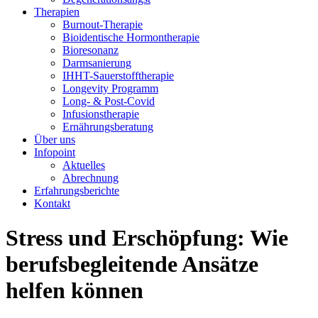
Therapien
Burnout-Therapie
Bioidentische Hormontherapie
Bioresonanz
Darmsanierung
IHHT-Sauerstofftherapie
Longevity Programm
Long- & Post-Covid
Infusionstherapie
Ernährungsberatung
Über uns
Infopoint
Aktuelles
Abrechnung
Erfahrungsberichte
Kontakt
Stress und Erschöpfung: Wie
berufsbegleitende Ansätze
helfen können