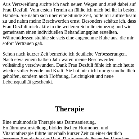
Aus Verzweiflung suchte ich nach neuen Wegen und stieß dabei auf
Frau Dezfuli. Vom ersten Termin an fühlte ich mich bei ihr in besten
Händen. Sie nahm sich über eine Stunde Zeit, hörte mir aufmerksam
zu und nahm meine Beschwerden ernst. Besonders schätze ich, dass
Frau Dezfuli mich aktiv in die weiteren Schritte einbezog und wir
gemeinsam einen individuellen Behandlungsplan erstellten.
Währenddessen strahlte sie stets eine angenehme Ruhe aus, die mir
sofort Vertrauen gab.
Schon nach kurzer Zeit bemerkte ich deutliche Verbesserungen.
Nach etwa einem halben Jahr waren meine Beschwerden
vollständig verschwunden. Dank Frau Dezfuli fühle ich mich heute
wieder voller Freude und Kraft. Sie hat mir nicht nur gesundheitlich
geholfen, sondern auch Hoffnung, Leichtigkeit und neue
Lebensqualität geschenkt.
Therapie
Eine multimodale Therapie aus Darmsanierung,
Ernährungsumstellung, bioidentischen Hormonen und
Vitamintherapie führte innerhalb kurzer Zeit zu einer deutlich
besseren Regulation der Haut. Die zugrunde liegenden Ursachen