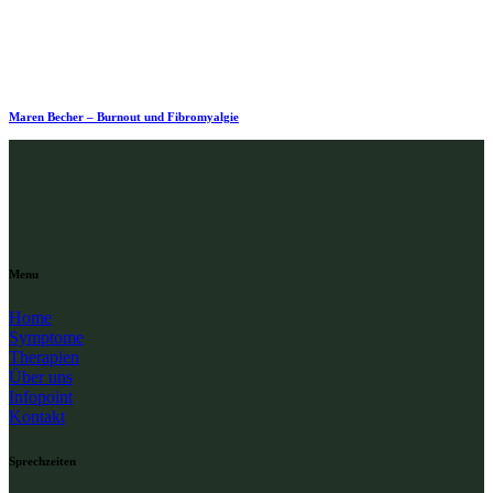
Maren Becher – Burnout und Fibromyalgie
Menu
Home
Symptome
Therapien
Über uns
Infopoint
Kontakt
Sprechzeiten