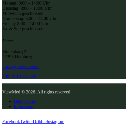
Montag: 8:00 – 14:00 Uhr
Dienstag: 8:00 – 18:00 Uhr
Mittwoch: geschlossen
Donnerstag: 8:00 – 14:00 Uhr
Freitag: 8:00 – 14:00 Uhr
Sa. & So.: geschlossen
Adresse
Stratenbarg 2
22393 Hamburg
praxis@viewmed.de
+49 40 18 111 850
ViewMed © 2026. All rights reserved.
Datenschutz
Impressum
Facebook
Twitter
Dribble
Instagram