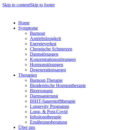
Skip to content
Skip to footer
Home
Symptome
Burnout
Antriebslosigkeit
Energieverlust
Chronische Schmerzen
Darmstörungen
Konzentrationsstörungen
Hormonstörungen
Degenerationsangst
Therapien
Burnout-Therapie
Bioidentische Hormontherapie
Bioresonanz
Darmsanierung
IHHT-Sauerstofftherapie
Longevity Programm
Long- & Post-Covid
Infusionstherapie
Ernährungsberatung
Über uns