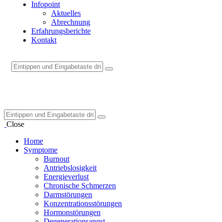
Infopoint
Aktuelles
Abrechnung
Erfahrungsberichte
Kontakt
Close
Home
Symptome
Burnout
Antriebslosigkeit
Energieverlust
Chronische Schmerzen
Darmstörungen
Konzentrationsstörungen
Hormonstörungen
Degenerationsangst